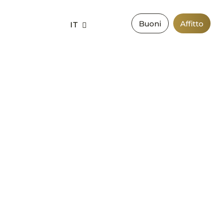
Buoni
Affitto
IT