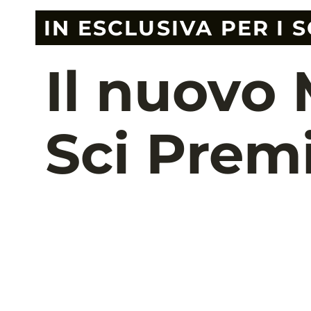
IN ESCLUSIVA PER I 
Il nuovo 
Sci Prem
L'ultimo modello di sci di Molit
elevatissimi per gli appassionati 
sciatori occasionali agli esigenti