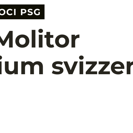
SOCI PSG
Molitor
ium svizzer
or è sinonimo di standard
di sport invernali, dagli ambiziosi
 pistaioli. Gli sci Swiss Premium